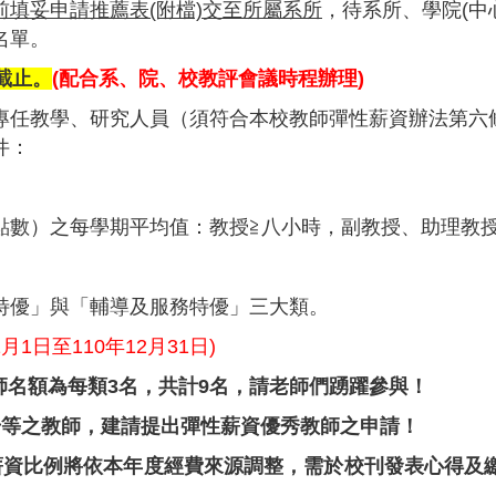
前填妥申請推薦表(附檔)交至所屬系所
，待系所、學院(中
名單。
)截止。
(
配合系、院、校教評會議時程辦理)
專任教學、研究人員（須符合本校教師彈性薪資辦法第六
件：
點數）之每學期平均值：教授≧八小時，副教授、助理教授
特優」與「輔導及服務特優」三大類。
1
月1日至110年12月31日)
教師名額為每類3名，共計9名，請老師們踴躍參與！
升等之教師，建請提出彈性薪資優秀教師之申請！
薪資比例將依本年度經費來源調整，需於校刊發表心得及