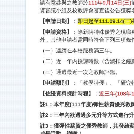
請有意參與之教師於
111年9月14日(三)
資審議小組及校教評會審查後公告獲獎
【申請日期】
：
即日起
至111.09.14
(三
【申請資格】
：除新聘特殊優秀之現職
外，其他申請者需同時符合下列三項條
（一）連續在本校服務滿三年。
（二）近一年內授課時數（含減扣之鐘
（三）通過最近一次之教師評鑑。
【申請類別】
：「教學特優」、「研究
【佐證資料採計時程】
：
近三年(108年
註1：本年度(111年度)彈性薪資優秀
註2：三年內欲透過多元升等方式進行
註3：獲彈性薪資之優秀教師，其發給
成長活動，謝謝！