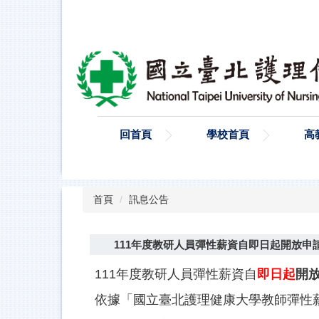
跳
到
主
要
內
容
區
回首頁
學校首頁
高
首頁
訊息公告
111年度教研人員彈性薪資自即日起開放申請，至1
111年度教研人員彈性薪資自
即日起
開
依據「國立臺北護理健康大學教師彈性